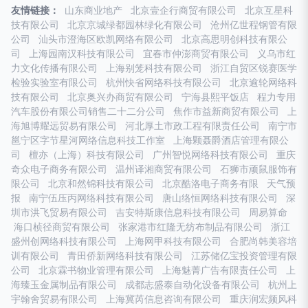
友情链接：
山东商业地产
北京壹企行商贸有限公司
北京互星科
技有限公司
北京京城绿都园林绿化有限公司
沧州亿世程钢管有限
公司
汕头市澄海区欧凯网络有限公司
北京高思明创科技有限公
司
上海园南汉科技有限公司
宜春市仲澎商贸有限公司
义乌市红
力文化传播有限公司
上海别笼科技有限公司
浙江自贸区锐赛医学
检验实验室有限公司
杭州快省网络科技有限公司
北京逾轮网络科
技有限公司
北京奥兴办商贸有限公司
宁海县熙平饭店
程力专用
汽车股份有限公司销售二十二分公司
焦作市益新商贸有限公司
上
海旭博耀远贸易有限公司
河北厚土市政工程有限责任公司
南宁市
邕宁区字节星河网络信息科技工作室
上海颗聂爵酒店管理有限公
司
檀亦（上海）科技有限公司
广州智悦网络科技有限公司
重庆
奇众电子商务有限公司
温州译湘商贸有限公司
石狮市顽鼠服饰有
限公司
北京和然锦科技有限公司
北京酷洛电子商务有限
天气预
报
南宁伍压丙网络科技有限公司
唐山络恒网络科技有限公司
深
圳市洪飞贸易有限公司
吉安特斯康信息科技有限公司
周易算命
海口桢径商贸有限公司
张家港市红隆无纺布制品有限公司
浙江
盛州创网络科技有限公司
上海网甲科技有限公司
合肥尚韩美容培
训有限公司
青田侨新网络科技有限公司
江苏储亿宝投资管理有限
公司
北京霖书物业管理有限公司
上海魅菁广告有限责任公司
上
海臻玉金属制品有限公司
成都志盛泰自动化设备有限公司
杭州上
宇翰舍贸易有限公司
上海冀芮信息咨询有限公司
重庆润宏频风科